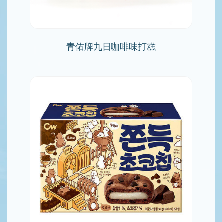
青佑牌九日咖啡味打糕