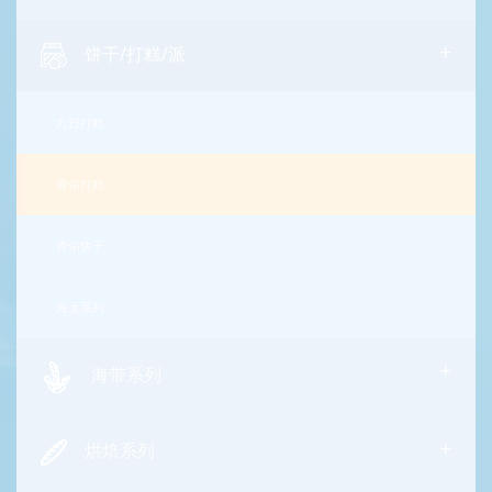
+
饼干/打糕/派
九日打糕
青佑打糕
青佑饼干
海太系列
+
海带系列
+
烘焙系列