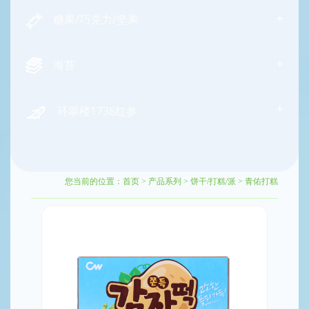
+
糖果/巧克力/坚果
+
海苔
+
环翠楼1736红参
您当前的位置：
首页
>
产品系列
>
饼干/打糕/派
>
青佑打糕