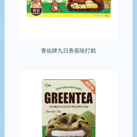
青佑牌九日香蕉味打糕