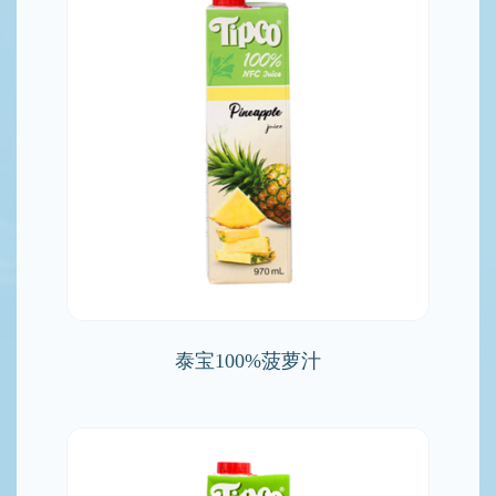
泰宝100%菠萝汁