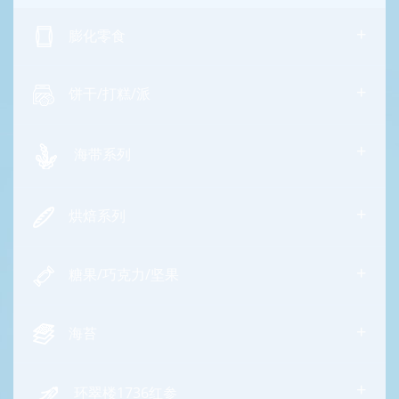
+
膨化零食
+
饼干/打糕/派
+
海带系列
+
烘焙系列
+
糖果/巧克力/坚果
+
海苔
+
环翠楼1736红参