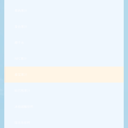
果肉果汁
复合果汁
椰子水
NFC果汁
泰宝果汁
欧巴熊果汁
冰祖碳酸饮料
啵乐乐饮料