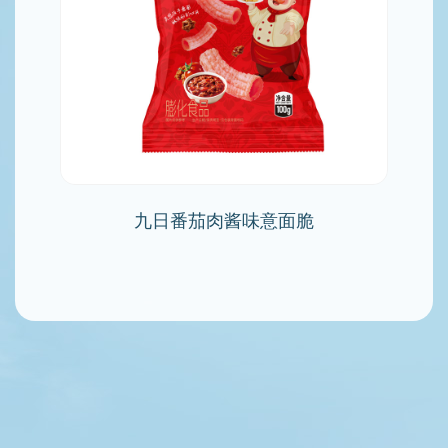
九日番茄肉酱味意面脆