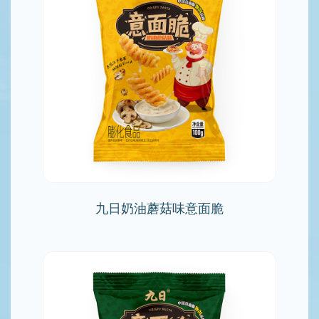
九日奶油蘑菇味意面脆