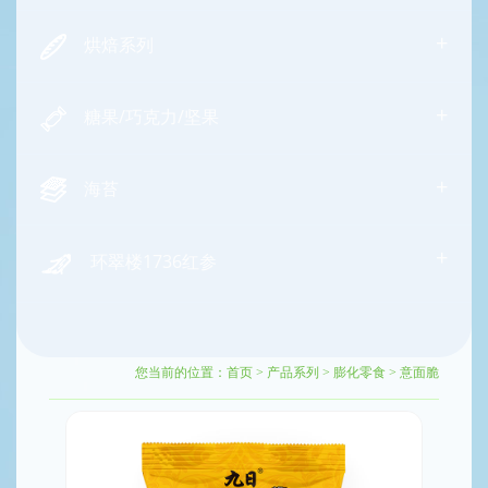
+
烘焙系列
+
糖果/巧克力/坚果
+
海苔
+
环翠楼1736红参
您当前的位置：
首页
>
产品系列
>
膨化零食
>
意面脆