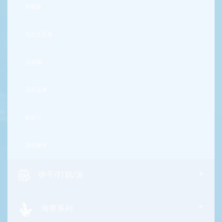
年糕条
九日土豆条
玉米圈
玉米玉果
鲜虾片
原切薯片
+
饼干/打糕/派
+
海带系列