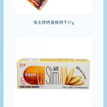
海太牌烤薯棒饼干27g