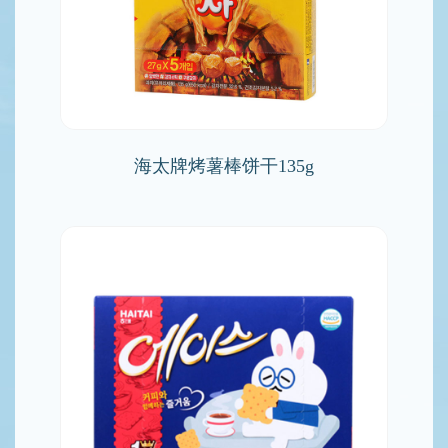
海太牌烤薯棒饼干135g