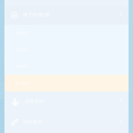
+
饼干/打糕/派
九日打糕
青佑打糕
青佑饼干
海太系列
+
海带系列
+
烘焙系列