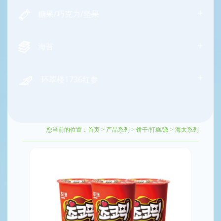
+
糖果/巧克力/坚果
+
海苔
+
环翠楼1736红参
您当前的位置：
首页
>
产品系列
>
饼干/打糕/派
>
海太系列