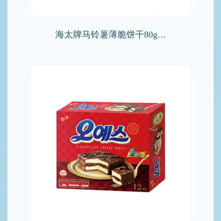
海太牌马铃薯薄脆饼干80g…