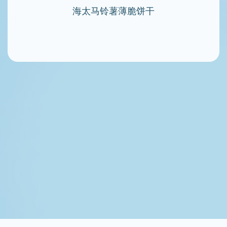
海太马铃薯薄脆饼干