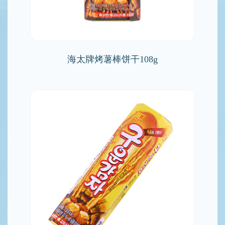
海太牌烤薯棒饼干108g