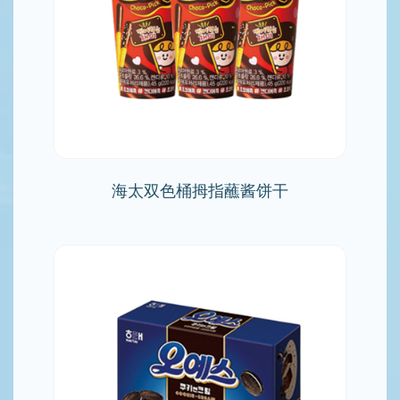
海太双色桶拇指蘸酱饼干