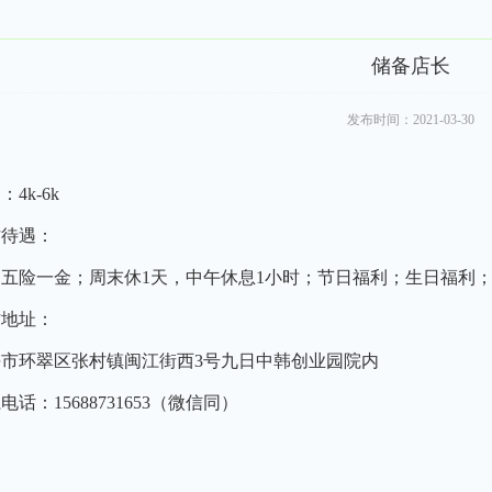
储备店长
发布时间：2021-03-30
：4k-6k
作待遇：
纳五险一金；周末休1天，中午休息1小时；节日福利；生日福利
作地址：
海市环翠区张村镇闽江街西3号九日中韩创业园院内
电话：15688731653（微信同）